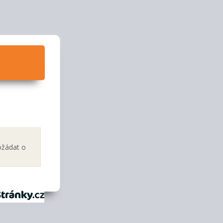
ožádat o
tránky.cz